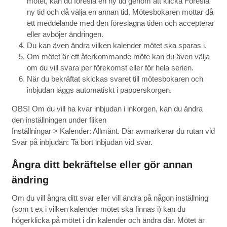
mötet, kan du föreslå en ny tid genom att klicka Föreslå
ny tid och då välja en annan tid. Mötesbokaren mottar då
ett meddelande med den föreslagna tiden och accepterar
eller avböjer ändringen.
Du kan även ändra vilken kalender mötet ska sparas i.
Om mötet är ett återkommande möte kan du även välja
om du vill svara per förekomst eller för hela serien.
När du bekräftat skickas svaret till mötesbokaren och
inbjudan läggs automatiskt i papperskorgen.
OBS! Om du vill ha kvar inbjudan i inkorgen, kan du ändra
den inställningen under fliken
Inställningar > Kalender: Allmänt. Där avmarkerar du rutan vid
Svar på inbjudan: Ta bort inbjudan vid svar.
Ångra ditt bekräftelse eller gör annan
ändring
Om du vill ångra ditt svar eller vill ändra på någon inställning
(som t ex i vilken kalender mötet ska finnas i) kan du
högerklicka på mötet i din kalender och ändra där. Mötet är