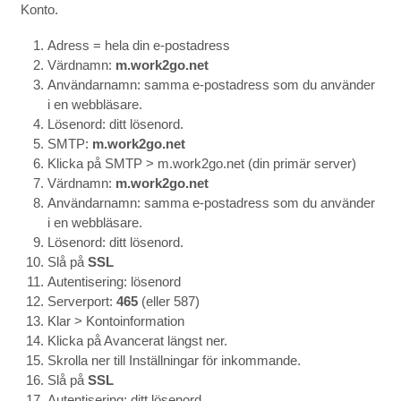
Konto.
Adress = hela din e-postadress
Värdnamn:
m.work2go.net
Användarnamn: samma e-postadress som du använder
i en webbläsare.
Lösenord: ditt lösenord.
SMTP:
m.work2go.net
Klicka på SMTP > m.work2go.net (din primär server)
Värdnamn:
m.work2go.net
Användarnamn: samma e-postadress som du använder
i en webbläsare.
Lösenord: ditt lösenord.
Slå på
SSL
Autentisering: lösenord
Serverport:
465
(eller 587)
Klar > Kontoinformation
Klicka på Avancerat längst ner.
Skrolla ner till Inställningar för inkommande.
Slå på
SSL
Autentisering: ditt lösenord