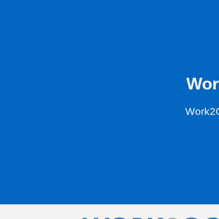
Wor
Work2G