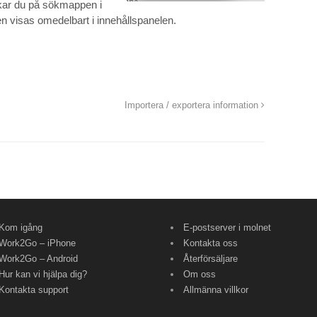
ckar du på sökmappen i
ten visas omedelbart i innehållspanelen.
Importera / exportera information
Kom igång
E-postserver i molnet
Work2Go – iPhone
Kontakta oss
Work2Go – Android
Återförsäljare
Hur kan vi hjälpa dig?
Om oss
Kontakta support
Allmänna villkor