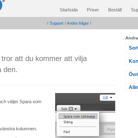
Startsida
Priser
Beställ
Sup
/
Support
/
Andra frågor
/
Andra
Sort
ror att du kommer att vilja
Kon
a den.
Övr
All
 och väljer Spara som
 vänstra kolumnen.