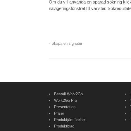
Om du vill använda en sparad sökning kli
navigeringsfönstret till vänster. Sökresulta
Skapa en signatur
Beställ Work2Go
Work2Go Pro
Presentation
Priser
Produktjämförelse
Produktblad