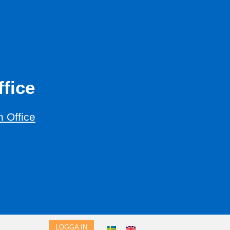
fice
 Office
LOGGA IN