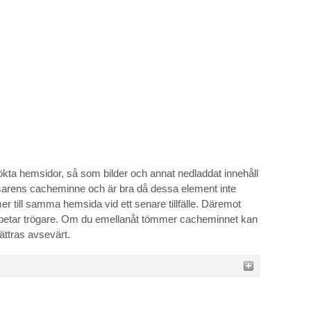
ökta hemsidor, så som bilder och annat nedladdat innehåll
läsarens cacheminne och är bra då dessa element inte
r till samma hemsida vid ett senare tillfälle. Däremot
rbetar trögare. Om du emellanåt tömmer cacheminnet kan
ättras avsevärt.