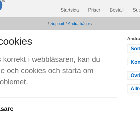
Startsida
Priser
Beställ
Sup
/
Support
/
Andra frågor
/
cookies
Andra
Sort
 korrekt i webbläsaren, kan du
Kon
e och cookies och starta om
Övr
roblemet.
All
äsare