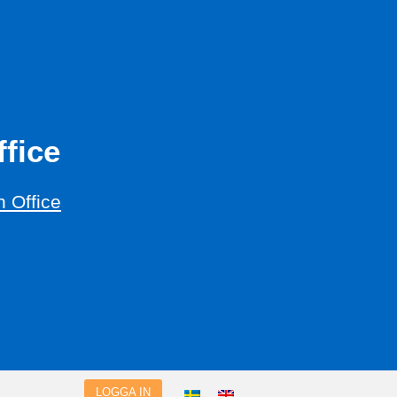
fice
 Office
LOGGA IN