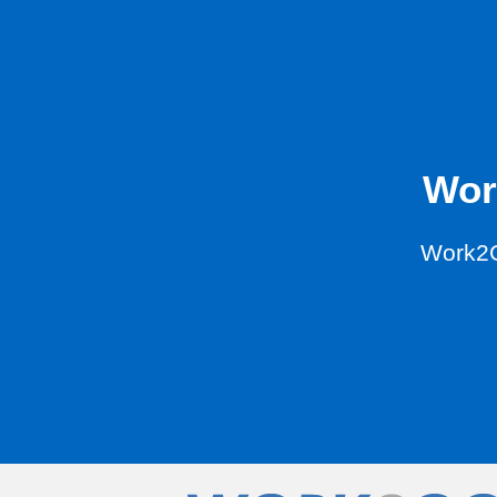
Wor
Work2G