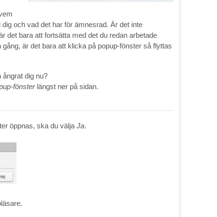
 vem
l dig och vad det har för ämnesrad. Är det inte
är det bara att fortsätta med det du redan arbetade
gång, är det bara att klicka på popup-fönster så flyttas
 ångrat dig nu?
opup-fönster
längst ner på sidan.
ster öppnas, ska du välja
Ja
.
bläsare.