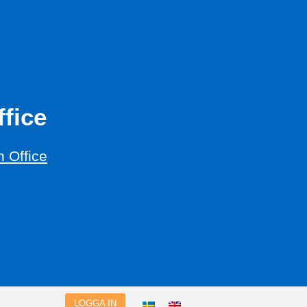
fice
 Office
LOGGA IN