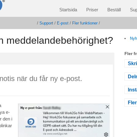
Startsida
Priser
Beställ
Sup
/
Support
/
E-post
/
Fler funktioner
/
din meddelandebehörighet?
Nyh
Fler 
Skr
Del
otis när du får ny e-post.
Inst
Fler
a
ya e-
 den i
blinkar