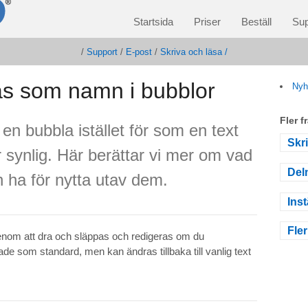
Startsida
Priser
Beställ
Sup
/
Support
/
E-post
/
Skriva och läsa /
as som namn i bubblor
Nyh
Fler 
 en bubbla istället för som en text
Skr
 synlig. Här berättar vi mer om vad
Del
 ha för nytta utav dem.
Inst
Fler
 genom att dra och släppas och redigeras om du
de som standard, men kan ändras tillbaka till vanlig text