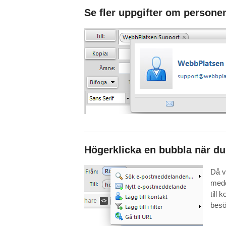
Se fler uppgifter om persone
Högerklicka en bubbla när du
Då v
medd
till 
besö