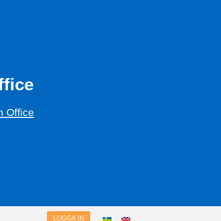
fice
 Office
LOGGA IN