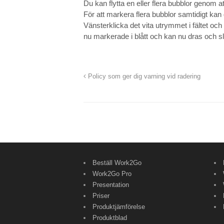
Du kan flytta en eller flera bubblor genom 
För att markera flera bubblor samtidigt ka
Vänsterklicka det vita utrymmet i fältet och
nu markerade i blått och kan nu dras och s
Policy som ger dig varning vid radering
Beställ Work2Go
Work2Go Pro
Presentation
Priser
Produktjämförelse
Produktblad