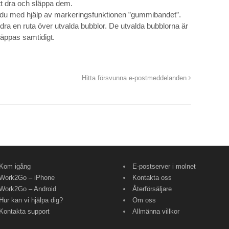
att dra och släppa dem.
n du med hjälp av markeringsfunktionen ”gummibandet”.
 dra en ruta över utvalda bubblor. De utvalda bubblorna är
läppas samtidigt.
Hitta försvunna e-postmeddelanden
Kom igång
E-postserver i molnet
Work2Go – iPhone
Kontakta oss
Work2Go – Android
Återförsäljare
Hur kan vi hjälpa dig?
Om oss
Kontakta support
Allmänna villkor