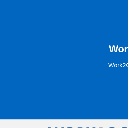
Wor
Work2G