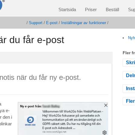
Startsida
Priser
Beställ
Sup
/
Support
/
E-post
/
Inställningar av funktioner
/
r du får e-post
Nyh
Fler 
Skr
Del
otis när du får ny e-post.
Inst
Fler
a
ya e-
 den i
blinkar