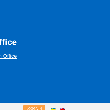
fice
 Office
LOGGA IN