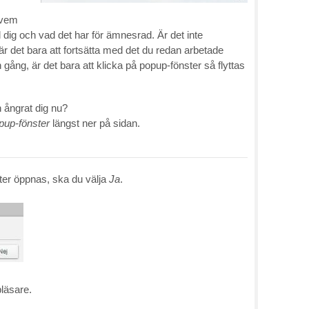
 vem
l dig och vad det har för ämnesrad. Är det inte
är det bara att fortsätta med det du redan arbetade
gång, är det bara att klicka på popup-fönster så flyttas
 ångrat dig nu?
opup-fönster
längst ner på sidan.
ster öppnas, ska du välja
Ja
.
bläsare.